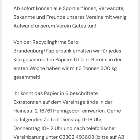
n
Ab sofort können alle Sportler*innen, Verwandte,
d
Bekannte und Freunde unseres Vereins mit wenig
U
Aufwand unserem Verein Gutes tun!
m
g
Von der Recyclingfirma Sero
e
Brandenburg/Papierbank erhalten wir für jedes
b
Kilo gesammelten Papiers 6 Cent. Bereits in der
u
ersten Woche haben wir mit 3 Tonnen 300 kg
n
gesammelt!
g
Ihr könnt das Papier in 6 beschriftete
Extratonnen auf dem Vereinsgelände in der
Heinestr. 2, 16761 Hennigsdorf einwerfen. Gerne
zu folgenden Zeiten: Dienstag 11-18 Uhr,
Donnerstag 10-12 Uhr und nach telefonischer
Vereinbarung unter 03302 493603 (bitte auf AB