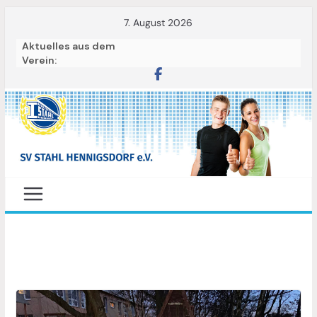
Skip
7. August 2026
to
Aktuelles aus dem
content
Verein:
S
p
o
r