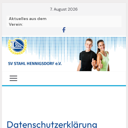
Skip
7. August 2026
to
Aktuelles aus dem
content
Verein:
S
p
o
Datenschutzerklärung
r