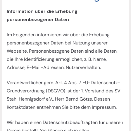
t
f
Information über die Erhebung
ü
personenbezogener Daten
r
Im Folgenden informieren wir über die Erhebung
H
personenbezogener Daten bei Nutzung unserer
e
Webseite. Personenbezogene Daten sind alle Daten,
n
die Ihre Identifizierung ermöglichen, z. B. Name,
n
Adresse, E-Mail-Adressen, Nutzerverhalten.
i
g
Verantwortlicher gem. Art. 4 Abs. 7 EU-Datenschutz-
s
Grundverordnung (DSGVO) ist der 1. Vorstand des SV
d
Stahl Hennigsdorf e.V., Herr Bernd Götze. Dessen
o
Kontaktdaten entnehmen Sie bitte dem Impressum.
r
f
Wir haben einen Datenschutzbeauftragten für unseren
u
Verein bestellt. Sie können sich in allen