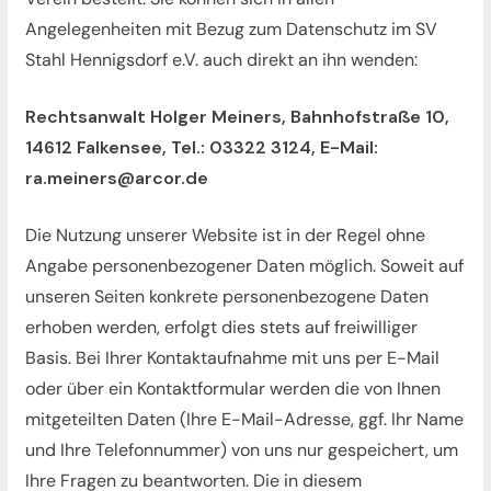
n
Angelegenheiten mit Bezug zum Datenschutz im SV
d
Stahl Hennigsdorf e.V. auch direkt an ihn wenden:
U
m
Rechtsanwalt Holger Meiners, Bahnhofstraße 10,
g
14612 Falkensee, Tel.: 03322 3124, E-Mail:
e
ra.meiners@arcor.de
b
u
Die Nutzung unserer Website ist in der Regel ohne
n
Angabe personenbezogener Daten möglich. Soweit auf
g
unseren Seiten konkrete personenbezogene Daten
erhoben werden, erfolgt dies stets auf freiwilliger
Basis. Bei Ihrer Kontaktaufnahme mit uns per E-Mail
oder über ein Kontaktformular werden die von Ihnen
mitgeteilten Daten (Ihre E-Mail-Adresse, ggf. Ihr Name
und Ihre Telefonnummer) von uns nur gespeichert, um
Ihre Fragen zu beantworten. Die in diesem